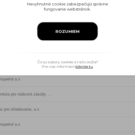
nspetrol a.s.
Nevyhnutné cookie zabezpečujú správne
fungovanie webstránok.
ntúra pre núdzové zásoby ....
ROZUMIEM
z pre skladovanie, a.s.
nspetrol a.s.
Čo sú súbory cookies a načo slúžia?
z pre skladovanie, a.s.
Pre viac informácií
kliknite tu
.
nspetrol a.s.
ntúra pre núdzové zásoby ....
z pre skladovanie, a.s.
nspetrol a.s.