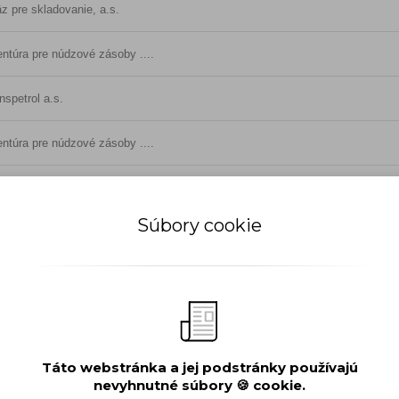
z pre skladovanie, a.s.
ntúra pre núdzové zásoby ....
nspetrol a.s.
ntúra pre núdzové zásoby ....
nspetrol a.s.
Súbory cookie
z pre skladovanie, a.s.
z pre skladovanie, a.s.
ntúra pre núdzové zásoby ....
z pre skladovanie, a.s.
Táto webstránka a jej podstránky používajú
nevyhnutné súbory 🍪 cookie.