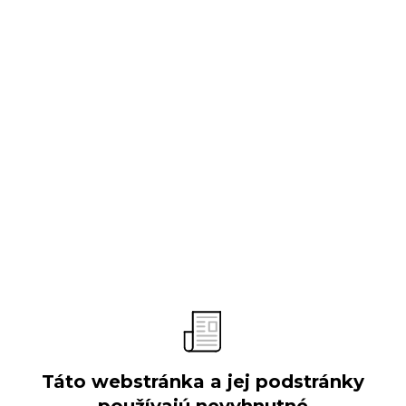
O spoločnosti
Predstavenie
Vývoj spoločnosti
Obchodné aktivity
Organizačná štruktúra
Výročné správy
Verejné súťaže
Táto webstránka a jej podstránky