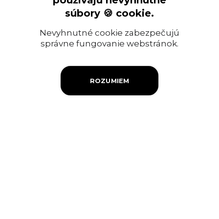
používajú nevyhnutné
Ropný priemysel
súbory 🍪 cookie.
Informácia pre verejnosť
Nevyhnutné cookie zabezpečujú
Objednávky a faktúry
správne fungovanie webstránok.
Firemná filantropia
ROZUMIEM
Výberové konanie
Ochrana osobných údajov
Súbory cookies
Kontakty