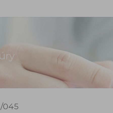
úry
/045