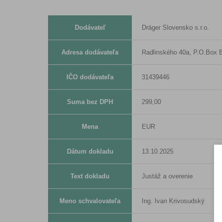
Dodávateľ
Dräger Slovensko s.r.o.
Adresa dodávateľa
Radlinského 40a, P.O.Box B
IČO dodávateľa
31439446
Suma bez DPH
299,00
Mena
EUR
Dátum dokladu
13.10.2025
Text dokladu
Justáž a overenie
Meno schvalovateľa
Ing. Ivan Krivosudský