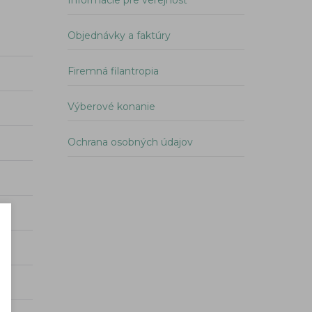
Informácie pre verejnosť
Objednávky a faktúry
Firemná filantropia
Výberové konanie
Ochrana osobných údajov
Podmienky a informácie
×
o spracovávaní súborov – Cookies
Spoločnosť pre skladovanie, a. s.
, Trakovice 461, 919 33 Trako
IČO: 47 400 781, Akciová spoločnosť zapísaná v Obchodnom regi