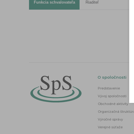
Funkcia schvalovateľa
Riaditeľ
O spoločnosti
Predstavenie
Vývoj spoločnosti
Obchodné aktivity
Organizačná štruktúr
Výročné správy
Verejné súťaže