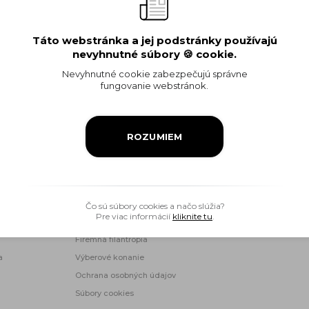
Táto webstránka a jej podstránky používajú
< Späť na objed
nevyhnutné súbory 🍪 cookie.
Nevyhnutné cookie zabezpečujú správne
fungovanie webstránok.
ROZUMIEM
Ropný priemysel
Informácia pre verejnosť
Čo sú súbory cookies a načo slúžia?
Pre viac informácií
kliknite tu
.
Objednávky a faktúry
Firemná filantropia
a
Výberové konanie
Ochrana osobných údajov
Súbory cookies