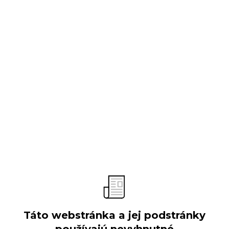
O spoločnosti
Predstavenie
Vývoj spoločnosti
Obchodné aktivity
Organizačná štruktúra
Výročné správy
Verejné súťaže
Táto webstránka a jej podstránky