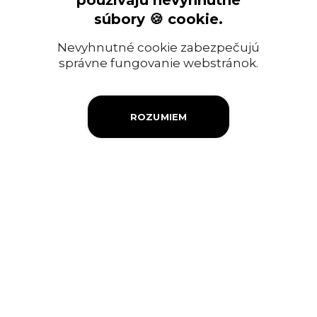
používajú nevyhnutné
Ropný priemysel
súbory 🍪 cookie.
Informácia pre verejnosť
Nevyhnutné cookie zabezpečujú
Objednávky a faktúry
správne fungovanie webstránok.
Firemná filantropia
ROZUMIEM
Výberové konanie
Ochrana osobných údajov
Súbory cookies
Kontakty