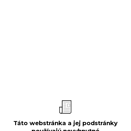
O spoločnosti
Predstavenie
Vývoj spoločnosti
Obchodné aktivity
Organizačná štruktúra
Výročné správy
Verejné súťaže
Táto webstránka a jej podstránky