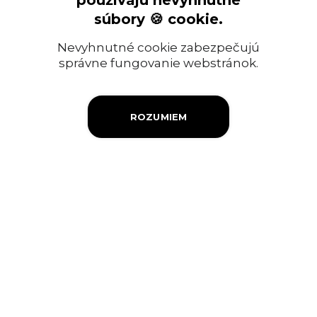
používajú nevyhnutné
Ropný priemysel
súbory 🍪 cookie.
Informácia pre verejnosť
Nevyhnutné cookie zabezpečujú
Objednávky a faktúry
správne fungovanie webstránok.
Firemná filantropia
ROZUMIEM
Výberové konanie
Ochrana osobných údajov
Súbory cookies
Kontakty