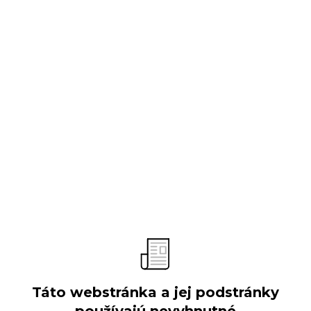
O spoločnosti
Predstavenie
Vývoj spoločnosti
Obchodné aktivity
Organizačná štruktúra
Výročné správy
Verejné súťaže
Táto webstránka a jej podstránky