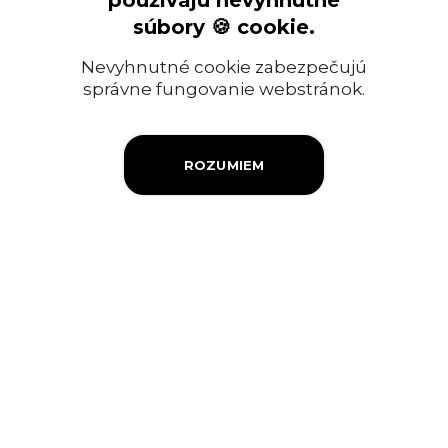
používajú nevyhnutné
Ropný priemysel
súbory 🍪 cookie.
Informácia pre verejnosť
Nevyhnutné cookie zabezpečujú
Objednávky a faktúry
správne fungovanie webstránok.
Firemná filantropia
ROZUMIEM
Výberové konanie
Ochrana osobných údajov
Súbory cookies
Kontakty