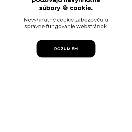
používajú nevyhnutné
Ropný priemysel
súbory 🍪 cookie.
Informácia pre verejnosť
Nevyhnutné cookie zabezpečujú
Objednávky a faktúry
správne fungovanie webstránok.
Firemná filantropia
ROZUMIEM
Výberové konanie
Ochrana osobných údajov
Súbory cookies
Kontakty