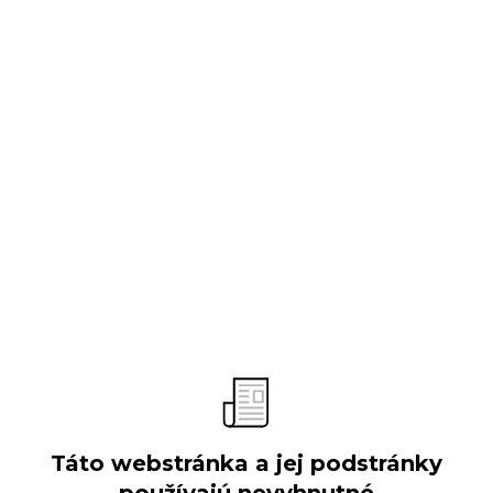
O spoločnosti
Predstavenie
Vývoj spoločnosti
Obchodné aktivity
Organizačná štruktúra
Výročné správy
Verejné súťaže
Táto webstránka a jej podstránky