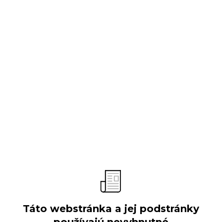
O spoločnosti
Predstavenie
Vývoj spoločnosti
Obchodné aktivity
Organizačná štruktúra
Výročné správy
Verejné súťaže
Táto webstránka a jej podstránky