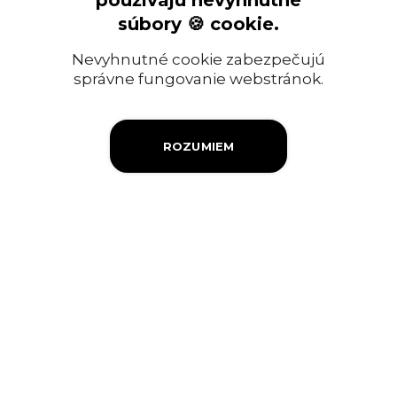
používajú nevyhnutné
Ropný priemysel
súbory 🍪 cookie.
Informácia pre verejnosť
Nevyhnutné cookie zabezpečujú
Objednávky a faktúry
správne fungovanie webstránok.
Firemná filantropia
ROZUMIEM
Výberové konanie
Ochrana osobných údajov
Súbory cookies
Kontakty