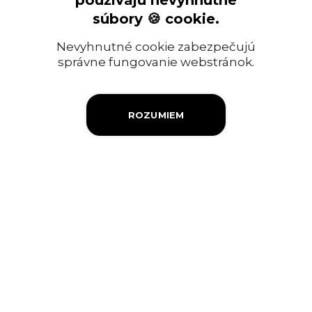
používajú nevyhnutné
Ropný priemysel
súbory 🍪 cookie.
Informácia pre verejnosť
Nevyhnutné cookie zabezpečujú
Objednávky a faktúry
správne fungovanie webstránok.
Firemná filantropia
ROZUMIEM
Výberové konanie
Ochrana osobných údajov
Súbory cookies
Kontakty