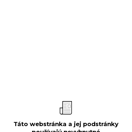
O spoločnosti
Predstavenie
Vývoj spoločnosti
Obchodné aktivity
Organizačná štruktúra
Výročné správy
Verejné súťaže
Táto webstránka a jej podstránky