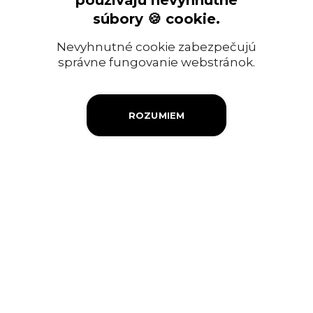
používajú nevyhnutné
Ropný priemysel
súbory 🍪 cookie.
Informácia pre verejnosť
Nevyhnutné cookie zabezpečujú
Objednávky a faktúry
správne fungovanie webstránok.
Firemná filantropia
ROZUMIEM
Výberové konanie
Ochrana osobných údajov
Súbory cookies
Kontakty