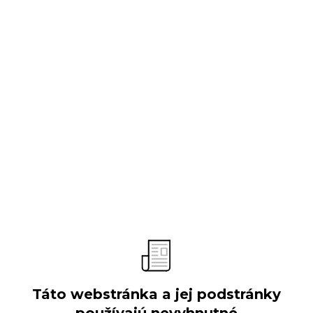
O spoločnosti
Predstavenie
Vývoj spoločnosti
Obchodné aktivity
Organizačná štruktúra
Výročné správy
Verejné súťaže
Táto webstránka a jej podstránky