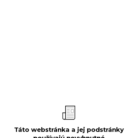
O spoločnosti
Predstavenie
Vývoj spoločnosti
Obchodné aktivity
Organizačná štruktúra
Výročné správy
Verejné súťaže
Táto webstránka a jej podstránky