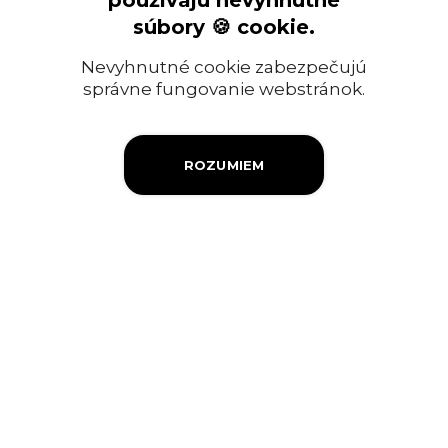
používajú nevyhnutné
Ropný priemysel
súbory 🍪 cookie.
Informácia pre verejnosť
Nevyhnutné cookie zabezpečujú
Objednávky a faktúry
správne fungovanie webstránok.
Firemná filantropia
ROZUMIEM
Výberové konanie
Ochrana osobných údajov
Súbory cookies
Kontakty