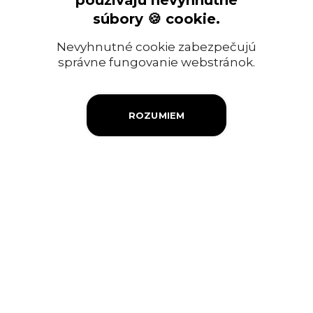
používajú nevyhnutné
Ropný priemysel
súbory 🍪 cookie.
Informácia pre verejnosť
Nevyhnutné cookie zabezpečujú
Objednávky a faktúry
správne fungovanie webstránok.
Firemná filantropia
ROZUMIEM
Výberové konanie
Ochrana osobných údajov
Súbory cookies
Kontakty