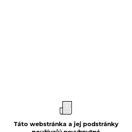
O spoločnosti
Predstavenie
Vývoj spoločnosti
Obchodné aktivity
Organizačná štruktúra
Výročné správy
Verejné súťaže
Táto webstránka a jej podstránky