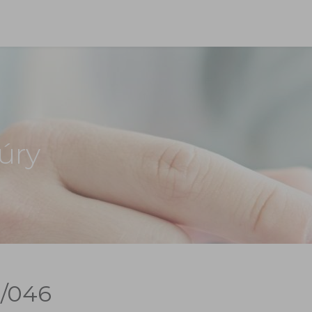
úry
/046