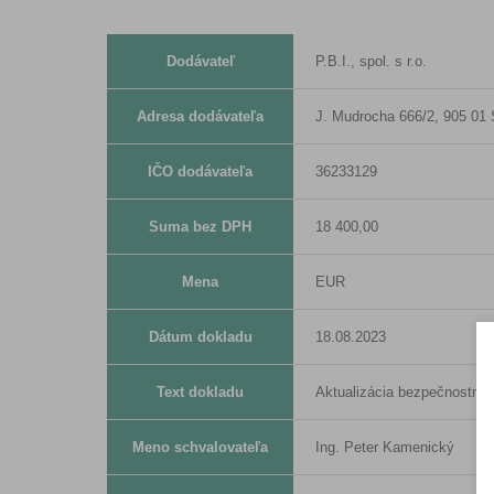
Dodávateľ
P.B.I., spol. s r.o.
Adresa dodávateľa
J. Mudrocha 666/2, 905 01 
IČO dodávateľa
36233129
Suma bez DPH
18 400,00
Mena
EUR
Dátum dokladu
18.08.2023
Text dokladu
Aktualizácia bezpečnostne
Meno schvalovateľa
Ing. Peter Kamenický