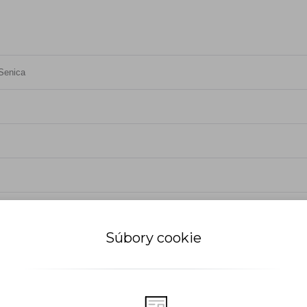
Senica
Súbory cookie
j správy na PS5 Bučany