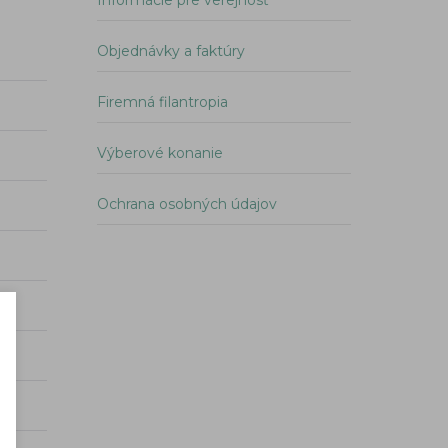
Informácie pre verejnosť
Objednávky a faktúry
Firemná filantropia
Výberové konanie
Ochrana osobných údajov
Podmienky a informácie
×
o spracovávaní súborov – Cookies
Spoločnosť pre skladovanie, a. s.
, Trakovice 461, 919 33 Trako
IČO: 47 400 781, Akciová spoločnosť zapísaná v Obchodnom regi