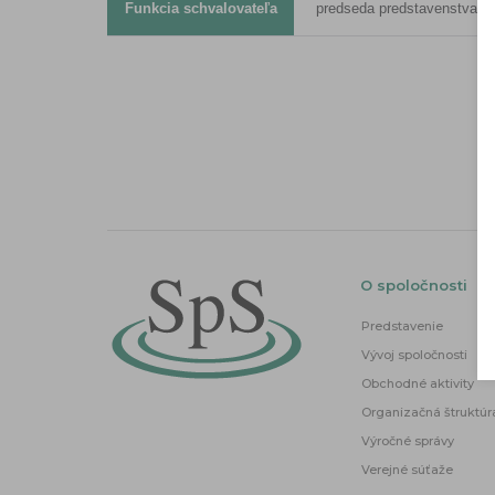
Funkcia schvalovateľa
predseda predstavenstva a r
O spoločnosti
Predstavenie
Vývoj spoločnosti
Obchodné aktivity
Organizačná štruktúr
Výročné správy
Verejné súťaže