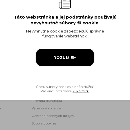
iaditeľ
Táto webstránka a jej podstránky používajú
< Späť na objed
nevyhnutné súbory 🍪 cookie.
Nevyhnutné cookie zabezpečujú správne
fungovanie webstránok.
ROZUMIEM
Ropný priemysel
Informácia pre verejnosť
Čo sú súbory cookies a načo slúžia?
Pre viac informácií
kliknite tu
.
Objednávky a faktúry
Firemná filantropia
a
Výberové konanie
Ochrana osobných údajov
Súbory cookies