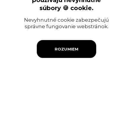
používajú nevyhnutné
Ropný priemysel
súbory 🍪 cookie.
Informácia pre verejnosť
Nevyhnutné cookie zabezpečujú
Objednávky a faktúry
správne fungovanie webstránok.
Firemná filantropia
ROZUMIEM
Výberové konanie
Ochrana osobných údajov
Súbory cookies
Kontakty