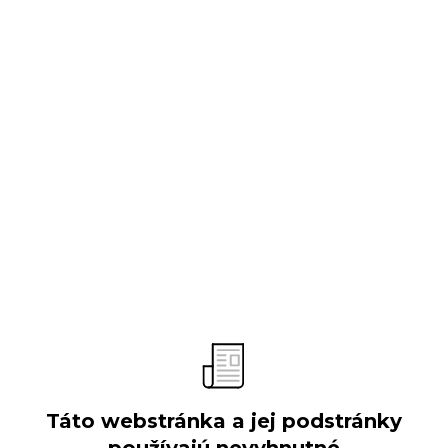
O spoločnosti
Predstavenie
Vývoj spoločnosti
Obchodné aktivity
Organizačná štruktúra
Výročné správy
Verejné súťaže
Táto webstránka a jej podstránky