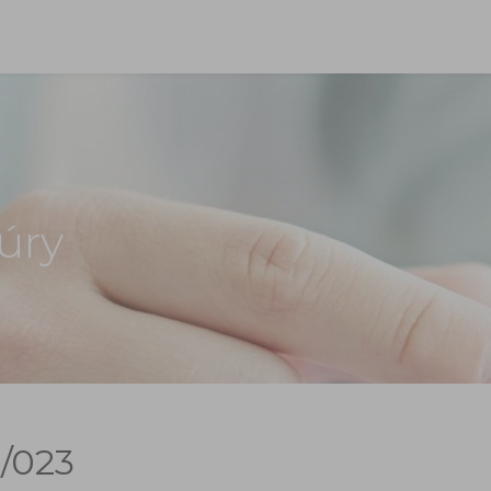
úry
/023