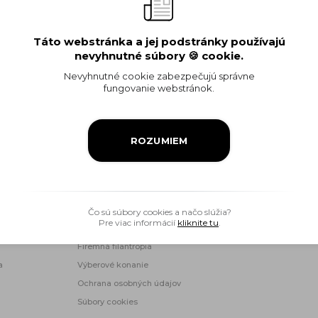
iaditeľ
Táto webstránka a jej podstránky používajú
< Späť na objed
nevyhnutné súbory 🍪 cookie.
Nevyhnutné cookie zabezpečujú správne
fungovanie webstránok.
ROZUMIEM
Ropný priemysel
Informácia pre verejnosť
Čo sú súbory cookies a načo slúžia?
Pre viac informácií
kliknite tu
.
Objednávky a faktúry
Firemná filantropia
a
Výberové konanie
Ochrana osobných údajov
Súbory cookies