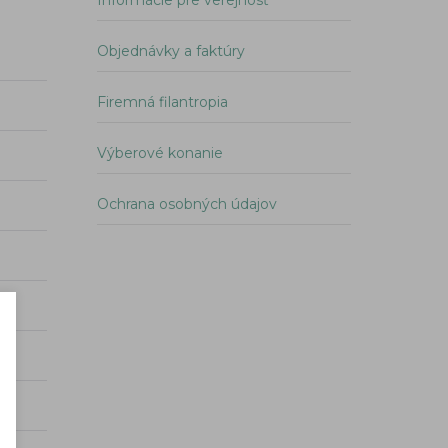
Informácie pre verejnosť
Objednávky a faktúry
Firemná filantropia
Výberové konanie
Ochrana osobných údajov
Podmienky a informácie
×
o spracovávaní súborov – Cookies
Spoločnosť pre skladovanie, a. s.
, Trakovice 461, 919 33 Trako
IČO: 47 400 781, Akciová spoločnosť zapísaná v Obchodnom regi