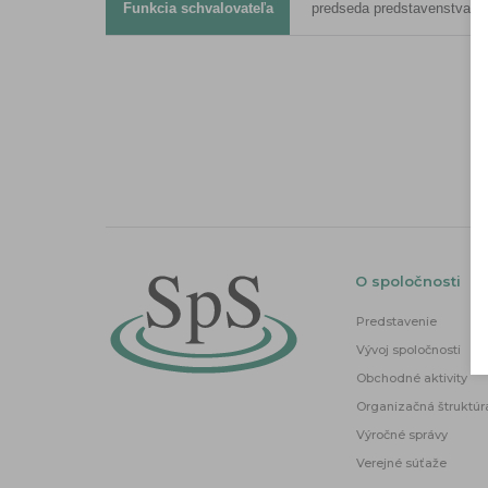
Funkcia schvalovateľa
predseda predstavenstva a r
O spoločnosti
Predstavenie
Vývoj spoločnosti
Obchodné aktivity
Organizačná štruktúr
Výročné správy
Verejné súťaže