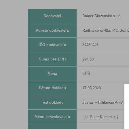
Dodávateľ
Dräger Slovensko s.r.o.
Adresa dodávateľa
Radlinského 40a, P.O.Box B
IČO dodávateľa
31439446
Suma bez DPH
294,50
Mena
EUR
Dátum dokladu
17.05.2023
Text dokladu
Justáž + kalibrácia Alkotest
Meno schvalovateľa
Ing. Peter Kamenický