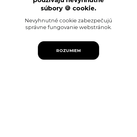
používajú nevyhnutné
Ropný priemysel
súbory 🍪 cookie.
Informácia pre verejnosť
Nevyhnutné cookie zabezpečujú
Objednávky a faktúry
správne fungovanie webstránok.
Firemná filantropia
ROZUMIEM
Výberové konanie
Ochrana osobných údajov
Súbory cookies
Kontakty