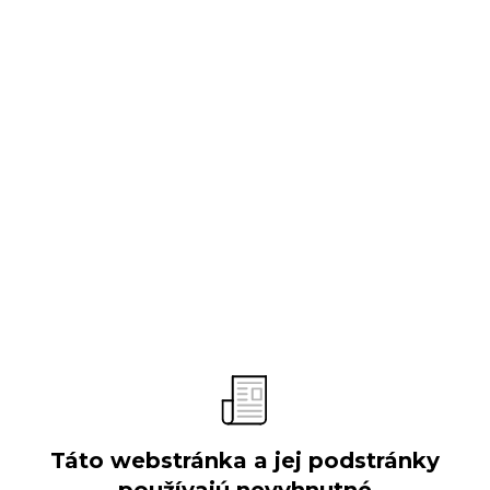
O spoločnosti
Predstavenie
Vývoj spoločnosti
Obchodné aktivity
Organizačná štruktúra
Výročné správy
Verejné súťaže
Táto webstránka a jej podstránky